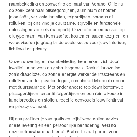
raambekleding en zonwering op maat van Verano. Of je nu
op zoek bent naar plisségordijnen, aluminium of houten
jaloezieën, verticale lamellen, rolgordijnen, screens of
rolluiken, bij ons vind je duurzame, stijlvolle en functionele
oplossingen voor elk raampartij. Onze producten passen op
elk type raam, van kunststof tot houten en stalen kozijnen, en
we adviseren je graag bij de beste keuze voor jouw interieur,
lichtinval en privacy.
Onze zonwering en raambekleding kenmerken zich door
kwaliteit, maatwerk en gebruiksgemak. Dankzij innovaties
zoals draadloze, op zonne-energie werkende ritsscreens en
rolluiken zonder gevelboringen, combineert Marasol comfort
met duurzaamheid. Met onder andere top-down bottom-up
plisségordijnen, smartfit rolgordijnen en een ruime keuze in
lamelbreedtes en stoffen, regel je eenvoudig jouw lichtinval
en privacy op maat.
Bij ons profiteer je van gratis en vrijblijvend online advies,
snelle levering en een persoonlijke benadering.
Verano
,
onze betrouwbare partner uit Brabant, staat garant voor