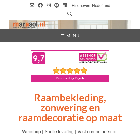
Ga
Eindhoven, Nederland
naar
de
inhoud
MENU
Raambekleding,
zonwering en
raamdecoratie op maat
Webshop | Snelle levering | Vast contactpersoon