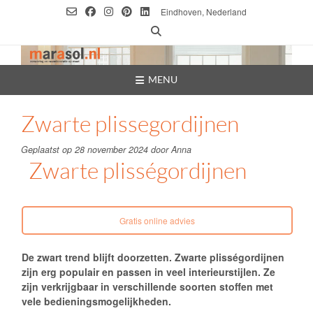
Ga
Eindhoven, Nederland
naar
de
inhoud
MENU
Zwarte plissegordijnen
Geplaatst op
28 november 2024
door
Anna
Zwarte plisségordijnen
Gratis online advies
De zwart trend blijft doorzetten. Zwarte plisségordijnen
zijn erg populair en passen in veel interieurstijlen. Ze
zijn verkrijgbaar in verschillende soorten stoffen met
vele bedieningsmogelijkheden.