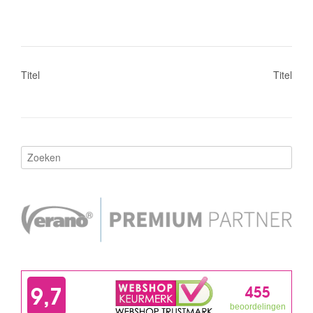
Bericht
Titel
Titel
navigatie