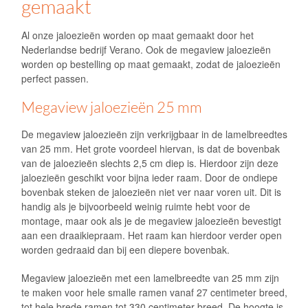
gemaakt
Al onze jaloezieën worden op maat gemaakt door het
Nederlandse bedrijf
Verano
. Ook de megaview jaloezieën
worden op bestelling op maat gemaakt, zodat de jaloezieën
perfect passen.
Megaview jaloezieën 25 mm
De megaview jaloezieën zijn verkrijgbaar in de lamelbreedtes
van 25 mm. Het grote voordeel hiervan, is dat de bovenbak
van de jaloezieën slechts 2,5 cm diep is. Hierdoor zijn deze
jaloezieën geschikt voor bijna ieder raam. Door de ondiepe
bovenbak steken de jaloezieën niet ver naar voren uit. Dit is
handig als je bijvoorbeeld weinig ruimte hebt voor de
montage, maar ook als je de megaview jaloezieën bevestigt
aan een draaikiepraam. Het raam kan hierdoor verder open
worden gedraaid dan bij een diepere bovenbak.
Megaview jaloezieën met een lamelbreedte van 25 mm zijn
te maken voor hele smalle ramen vanaf 27 centimeter breed,
tot hele brede ramen tot 330 centimeter breed. De hoogte is