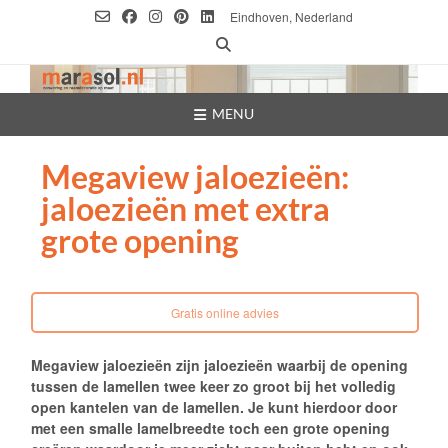
Ga
Eindhoven, Nederland
naar
de
inhoud
MENU
Megaview jaloezieën:
jaloezieën met extra
grote opening
Gratis online advies
Megaview jaloezieën zijn jaloezieën waarbij de opening
tussen de lamellen twee keer zo groot bij het volledig
open kantelen van de lamellen. Je kunt hierdoor door
met een smalle lamelbreedte toch een grote opening