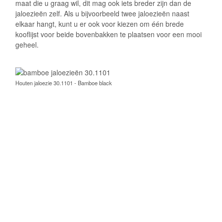
maat die u graag wil, dit mag ook iets breder zijn dan de
jaloezieën zelf. Als u bijvoorbeeld twee jaloezieën naast
elkaar hangt, kunt u er ook voor kiezen om één brede
kooflijst voor beide bovenbakken te plaatsen voor een mooi
geheel.
Houten jaloezie 30.1101 - Bamboe black
Houten jaloezie 30.1102 - Bamboe beige
Houten jaloezie 30.1103 - Bamboe natural
Jaloezieën van bamboehout
Bamboe
jaloezieën
zijn verkrijgbaar in een lamelbreedte van
50 mm. Deze mooie brede lamellen hebben als voordeel dat