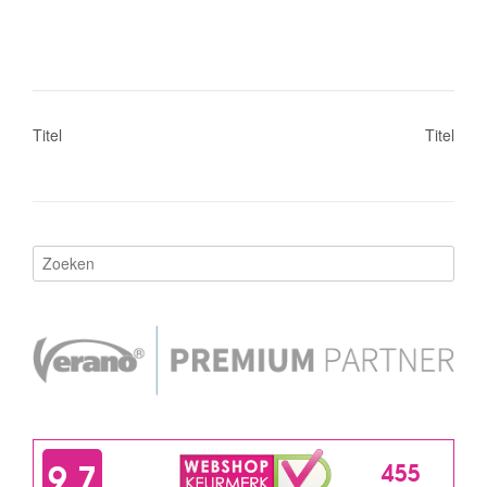
€300
Over Marasol
Gratis verzending (binnen NL) vanaf €300
Foto's van klanten
Levertijden
Contact