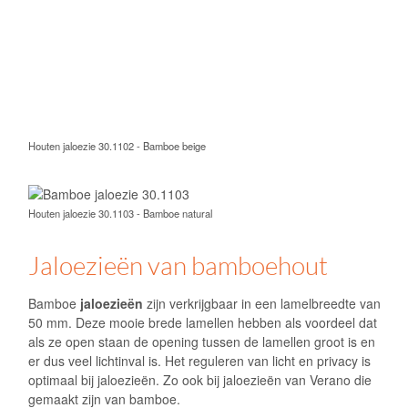
als ze open staan de opening tussen de lamellen groot is en
er dus veel lichtinval is. Het reguleren van licht en privacy is
optimaal bij jaloezieën. Zo ook bij jaloezieën van
Verano
die
gemaakt zijn van bamboe.
Jaloezieën van bamboe zijn verkrijgbaar met verschillende
bedieningsmogelijkheden. Zo is het mogelijk om ze met
koorden te bedienen en te kiezen voor elektrische bediening.
De
elektrische jaloezieën
zijn beschikbaar met
verschillende motoren voor diverse wensen. Er zijn motoren
die kunnen worden aangesloten op het domoticasysteem
van uw huis. Ook is het mogelijk om te kiezen voor
verschillende motoren die met afstandsbediening of app op
uw telefoon te bedienen zijn. Dit is erg handig als u
bijvoorbeeld vanaf uw vakantieadres uw jaloezieën wilt
bedienen om inbrekers op afstand te houden.
Ook voor ramen waar geen stroomaansluiting aanwezig is
zijn elektrische jaloezieën te maken. Deze worden uitgevoerd
met een oplaadbare batterijmotor. Deze batterij hoeft maar
eens in de paar maanden te worden opgeladen, waardoor
het voor optimaal gebruiksgemak zorgt.