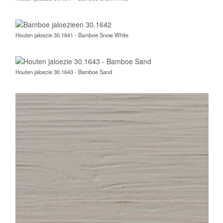
Houten jaloezie 30.1644 - Bamboe Mist Houten jaloezie 30.1644 - Bamboe Mist
Gratis kleurstalen van bamboe
jaloezieën
We hebben bamboe jaloezieën in een elftal kleuren. Van wit
naar heel donker en zwart. Naast jaloezieën van bamboe
hebben we meerdere soorten hout die ook een warme
natuurlijke uitstraling hebben. Omdat kleuren op beeld enorm
kunnen afwijken van de werkelijkheid, bieden we de