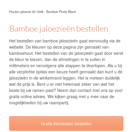
Naam
(Vereist)
Voorletter(s) of voornaam
Achternaam
Straat
Huisnummer
Postcode