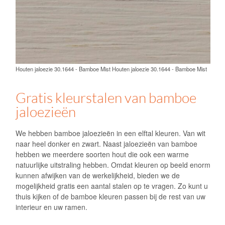
mogelijkheid gratis een aantal stalen op te vragen. Zo kunt u
thuis kijken of de bamboe kleuren passen bij de rest van uw
interieur en uw ramen.
Gratis kleurstalen bestellen
Gratis online advies
Jaloezieën voor ramen met
schuine zijde
Ook voor
ramen met een schuine zijde
hebben we
verschillende mogelijkheden. Afhankelijk van de afmetingen
van de raampartijen is het mogelijk om bamboe jaloezieën
op maat te maken. Als u een foto van het raam met de
afmetingen erbij naar ons mailt, dan kijken wij met u mee
naar de mogelijkheden. U kunt het ook via het
contactformulier onderin deze pagina foto’s uploaden. Ik kijk