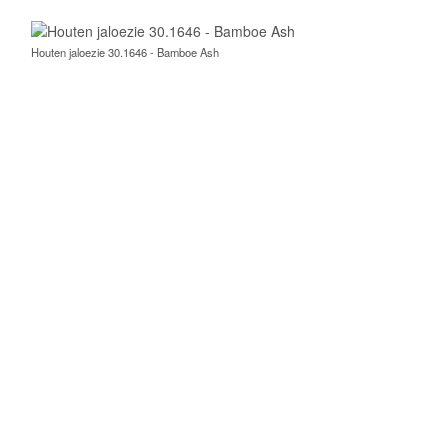
Houten jaloezie 30.1648 - Bamboe Pirate Black
Bamboe jaloezieën bestellen
Het bestellen van bamboe jaloezieën gaat eenvoudig via de
website. De kleuren op deze pagina zijn gemaakt van
bamboehout. Het bestellen van de jaloezieën gaat door eerst
de kleur te kiezen, dan de afmetingen in te vullen in
millimeters en vervolgens alle stappen te doorlopen. Als u bij
alle verplichte opties een keuze heeft gemaakt dan kunt u de
jaloezieën in de winkelmand leggen. Het is meteen duidelijk
wat de prijs is. Bent u er niet helemaal zeker van wat het