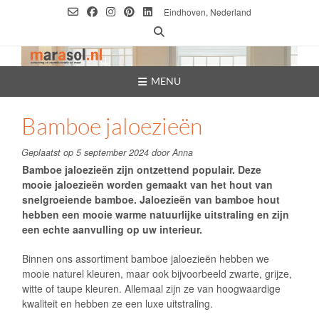
Ga
Eindhoven, Nederland
naar
de
inhoud
MENU
Bamboe jaloezieën
Geplaatst op
5 september 2024
door
Anna
Bamboe jaloezieën zijn ontzettend populair. Deze
mooie
jaloezieën
worden gemaakt van het hout van
snelgroeiende bamboe. Jaloezieën van bamboe hout
hebben een mooie warme natuurlijke uitstraling en zijn
een echte aanvulling op uw interieur.
Binnen ons assortiment bamboe jaloezieën hebben we
mooie naturel kleuren, maar ook bijvoorbeeld zwarte, grijze,
witte of taupe kleuren. Allemaal zijn ze van hoogwaardige
kwaliteit en hebben ze een luxe uitstraling.