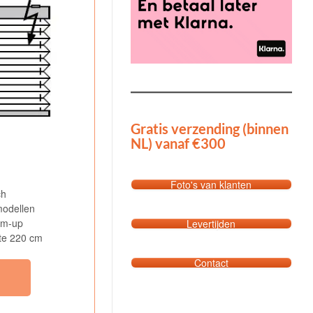
Gratis verzending (binnen
NL) vanaf €300
Foto's van klanten
ch
 modellen
om-up
Levertijden
te 220 cm
Contact
l