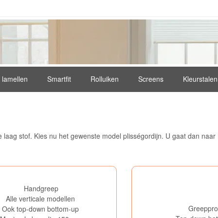
e lamellen
Smartfit
Rolluiken
Screens
Kleurstalen
 laag stof. Kies nu het gewenste model plisségordijn. U gaat dan naar
Handgreep
Alle verticale modellen
Greepprof
Ook top-down bottom-up