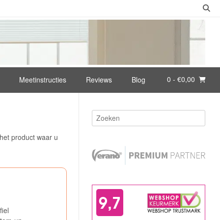
0
- €0,00
Meetinstructies
Reviews
Blog
 het product waar u
iel