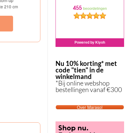
ttom-up
te 210 cm
l
Nu 10% korting* met
code "tien" in de
winkelmand
*Bij online webshop
bestellingen vanaf €300
Over Marasol