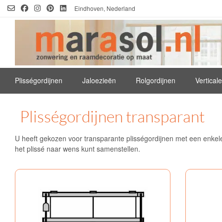
Ga
Eindhoven, Nederland
naar
de
inhoud
Plisségordijnen
Jaloezieën
Rolgordijnen
Vertical
Plisségordijnen transparant
U heeft gekozen voor transparante plisségordijnen met een enkele
het plissé naar wens kunt samenstellen.