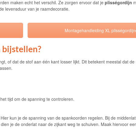
orden maken echt het verschil. Ze zorgen ervoor dat je
plisségordijn
m
 de levensduur van je raamdecoratie.
Montagehandleiding XL plisségordij
bijstellen?
gt, of dat de stof aan één kant losser lijkt. Dit betekent meestal dat d
passen.
het tijd om de spanning te controleren.
 Hier kun je de spanning van de spankoorden regelen. Bij de middenlat 
ien je de onderlat naar de zijkant weg te schuiven. Maak hiervoor eerst