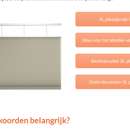
XL plisségordijn 
Video voor het afstellen v
Meetinstructies XL pl
Gratis kleurstalen XL 
koorden belangrijk?