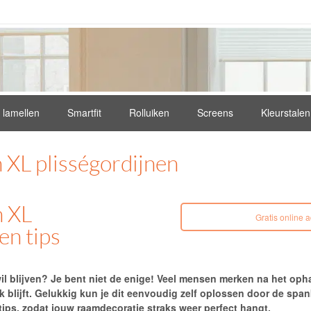
e lamellen
Smartfit
Rolluiken
Screens
Kleurstalen
 XL plisségordijnen
n XL
Gratis online 
en tips
il blijven? Je bent niet de enige! Veel mensen merken na het oph
k blijft. Gelukkig kun je dit eenvoudig zelf oplossen door de spa
 tips, zodat jouw raamdecoratie straks weer perfect hangt.