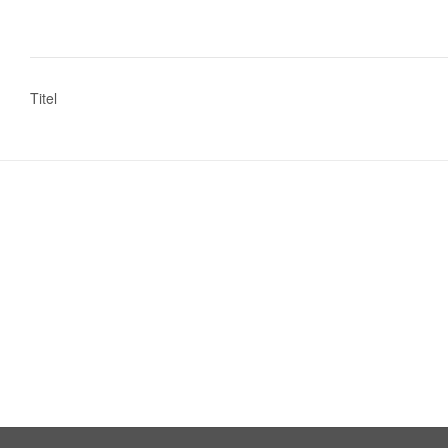
Bericht
Titel
navigatie