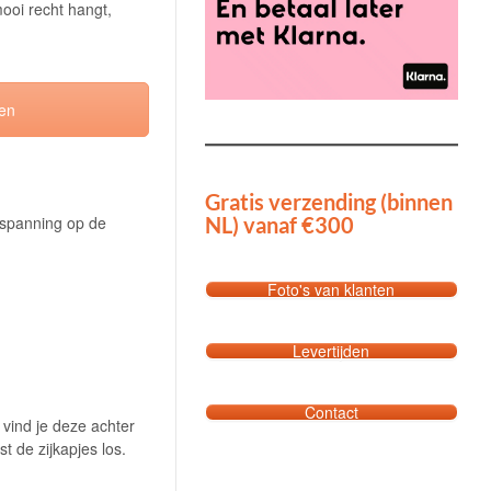
ooi recht hangt,
nen
Gratis verzending (binnen
NL) vanaf €300
e spanning op de
Foto's van klanten
Levertijden
Contact
vind je deze achter
 de zijkapjes los.