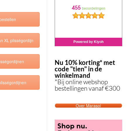
bestellen
an XL plisségordijn
isségordijnen
Nu 10% korting* met
code "tien" in de
winkelmand
*Bij online webshop
plisségordijnen
bestellingen vanaf €300
Over Marasol