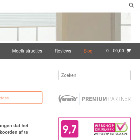
0
- €0,00
Meetinstructies
Reviews
Blog
advies
angen dat het
nkoorden af te