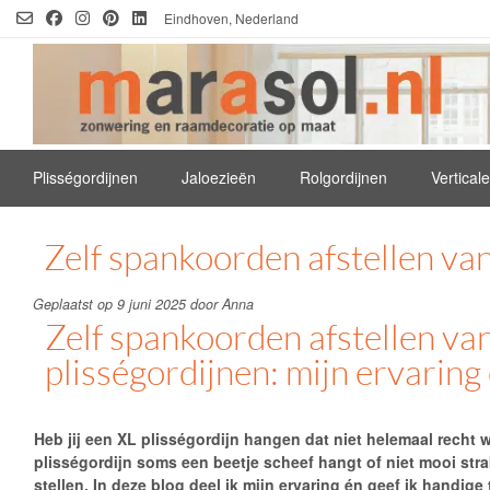
Ga
Eindhoven, Nederland
naar
de
inhoud
Plisségordijnen
Jaloezieën
Rolgordijnen
Vertical
Zelf spankoorden afstellen van
Geplaatst op
9 juni 2025
door
Anna
Zelf spankoorden afstellen va
plisségordijnen: mijn ervaring 
Heb jij een
XL plisségordijn
hangen dat niet helemaal recht w
plisségordijn soms een beetje scheef hangt of niet mooi stra
stellen. In deze blog deel ik mijn ervaring én geef ik handige