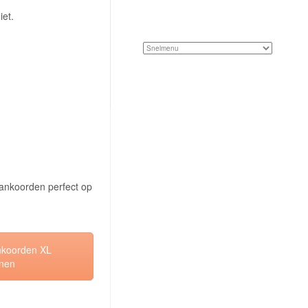
iet.
pankoorden perfect op
ankoorden XL
jnen