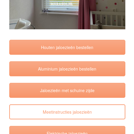
Houten jaloezieën bestellen
Aluminium jaloezieën bestellen
Jaloezieën met schuine zijde
Meetinstructies jaloezieën
Elektrische jaloezieën