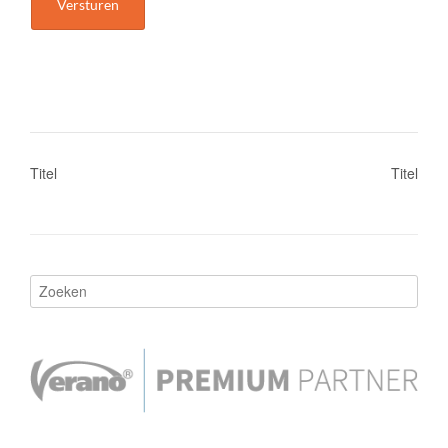
Bericht
Titel
Titel
navigatie