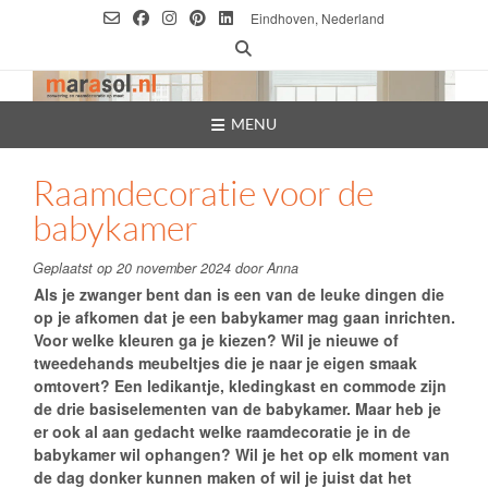
Ga
Eindhoven, Nederland
naar
de
inhoud
MENU
Raamdecoratie voor de
babykamer
Geplaatst op
20 november 2024
door
Anna
Als je zwanger bent dan is een van de leuke dingen die
op je afkomen dat je een babykamer mag gaan inrichten.
Voor welke kleuren ga je kiezen? Wil je nieuwe of
tweedehands meubeltjes die je naar je eigen smaak
omtovert? Een ledikantje, kledingkast en commode zijn
de drie basiselementen van de babykamer. Maar heb je
er ook al aan gedacht welke raamdecoratie je in de
babykamer wil ophangen? Wil je het op elk moment van
de dag donker kunnen maken of wil je juist dat het