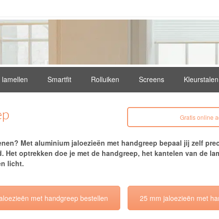
e lamellen
Smartfit
Rolluiken
Screens
Kleurstalen
ep
Gratis online 
ienen? Met
aluminium jaloezieën
met handgreep bepaal jij zelf prec
d. Het optrekken doe je met de handgreep, het kantelen van de la
n licht.
aloezieën met handgreep bestellen
25 mm jaloezieën met ha