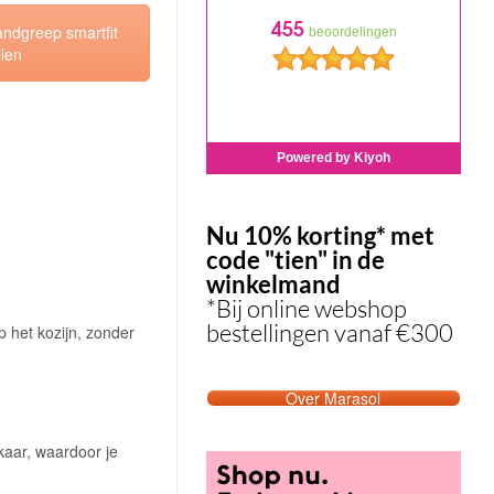
ndgreep smartfit
len
Nu 10% korting* met
code "tien" in de
winkelmand
*Bij online webshop
bestellingen vanaf €300
p het kozijn, zonder
Over Marasol
lkaar, waardoor je