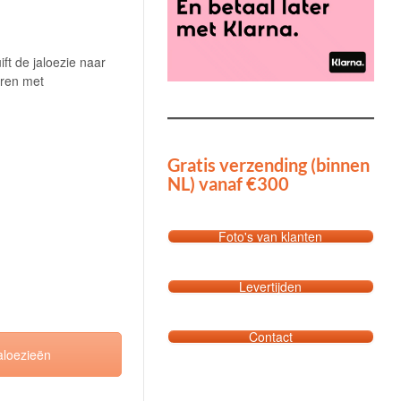
ift de jaloezie naar
eren met
Gratis verzending (binnen
NL) vanaf €300
Foto's van klanten
Levertijden
Contact
aloezieën