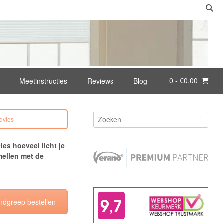
0
- €0,00
Meetinstructies
Reviews
Blog
advies
ies hoeveel licht je
mellen met de
ndgreep bestellen