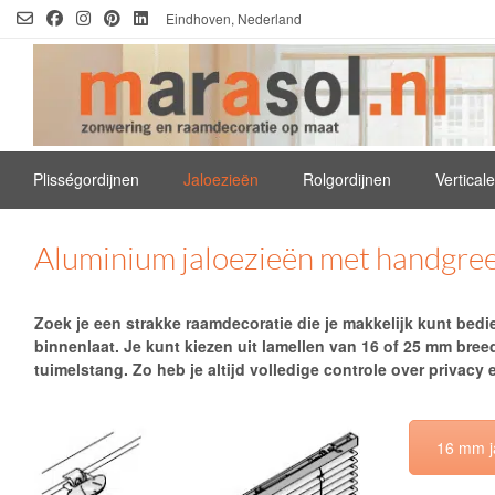
Ga
Eindhoven, Nederland
naar
de
inhoud
Plisségordijnen
Jaloezieën
Rolgordijnen
Vertical
Aluminium jaloezieën met handgre
Zoek je een strakke raamdecoratie die je makkelijk kunt bed
binnenlaat. Je kunt kiezen uit lamellen van 16 of 25 mm bree
tuimelstang. Zo heb je altijd volledige controle over privacy e
16 mm j