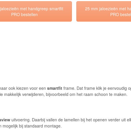
aloezieën met handgreep smartfit
25 mm jaloezieën met ha
PRO bestellen
PRO bestel
 maar ook kiezen voor een
smartfit
frame. Dat frame klik je eenvoudig o
ezie makkelijk verwijderen, bijvoorbeeld om het raam schoon te maken.
aview
uitvoering. Daarbij vallen de lamellen bij het openen verder uit e
en mogelijk bij standaard montage.