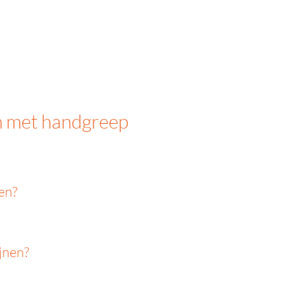
ën met handgreep
en?
jnen?