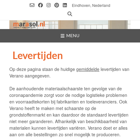
Ga
Eindhoven, Nederland
naar
de
inhoud
MENU
Levertijden
Op deze pagina staan de huidige
gemiddelde
levertijden van
Verano aangegeven.
De aanhoudende materiaalschaarste ten gevolge van de
coronapandemie zorgt voor de nodige logistieke problemen
en voorraadtekorten bij fabrikanten en toeleveranciers. Ook
Verano heeft te maken met schaarste op de
grondstoffenmarkt en kan daardoor de standaard levertijden
niet meer garanderen. Afhankelijk van beschikbaarheid van
materialen kunnen levertijden variëren. Verano doet er alles
aan om alle bestellingen zo snel mogelijk te produceren.