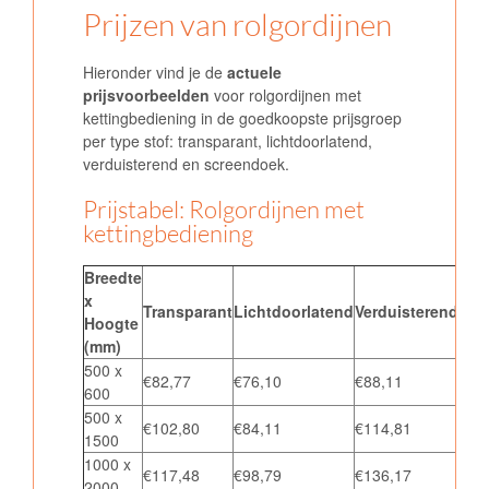
Prijzen van rolgordijnen
Hieronder vind je de
actuele
prijsvoorbeelden
voor rolgordijnen met
kettingbediening in de goedkoopste prijsgroep
per type stof: transparant, lichtdoorlatend,
verduisterend en screendoek.
Prijstabel: Rolgordijnen met
kettingbediening
Breedte
x
Transparant
Lichtdoorlatend
Verduisterend
Scr
Hoogte
(mm)
500 x
€82,77
€76,10
€88,11
€10
600
500 x
€102,80
€84,11
€114,81
€12
1500
1000 x
€117,48
€98,79
€136,17
€17
2000