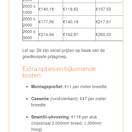
2000 x
€140,18
€118,82
€157,53
€21
1000
2000 x
€177,56
€140,18
€217,61
€28
2000
2600 x
€214,94
€162,87
€260,33
€41
3000
Let op: Dit zijn vanaf-prijzen op basis van de
goedkoopste prijsgroep.
Extra opties en bijkomende
kosten
Montageprofiel:
€11 per meter breedte
Cassette
(rond/vierkant)
: €47 per meter
breedte
Smartfit-uitvoering
: €118 per stuk
(maximaal 2.000mm breed, 1.300mm
hoog)