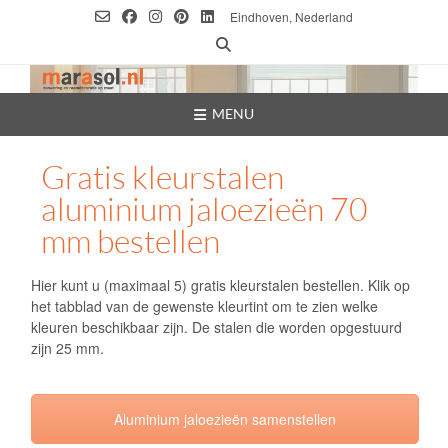
Ga
Eindhoven, Nederland
naar
de
inhoud
MENU
Gratis kleurstalen
aluminium jaloezieën 70
mm bestellen
Hier kunt u (maximaal 5) gratis kleurstalen bestellen. Klik op
het tabblad van de gewenste kleurtint om te zien welke
kleuren beschikbaar zijn. De stalen die worden opgestuurd
zijn 25 mm.
Aluminium jaloezieën samenstellen