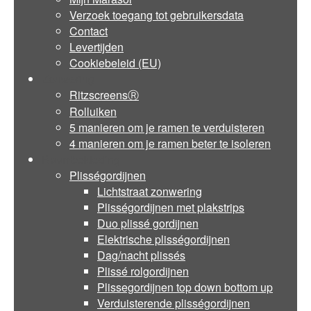
Verzoek toegang tot gebruikersdata
Contact
Levertijden
Cookiebeleid (EU)
Zonwering
RitzscreensⓇ
Rolluiken
5 manieren om je ramen te verduisteren
4 manieren om je ramen beter te isoleren
Raambekleding
Plisségordijnen
Lichtstraat zonwering
Plisségordijnen met plakstrips
Duo plissé gordijnen
Elektrische plisségordijnen
Dag/nacht plissés
Plissé rolgordijnen
Plissegordijnen top down bottom up
Verduisterende plisségordijnen