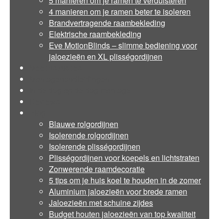
5 manieren om je ramen te verduisteren
4 manieren om je ramen beter te isoleren
Brandvertragende raambekleding
Elektrische raambekleding
Eve MotionBlinds – slimme bediening voor
jaloezieën en XL plisségordijnen
Meetinstructies
Montagehandleidingen
In de dag op de dag montage
Reviews
Blog
Blauwe rolgordijnen
Isolerende rolgordijnen
Isolerende plisségordijnen
Plisségordijnen voor koepels en lichtstraten
Zonwerende raamdecoratie
5 tips om je huis koel te houden in de zomer
Aluminium jaloezieën voor brede ramen
Jaloezieën met schuine zijdes
Budget houten jaloezieën van top kwaliteit