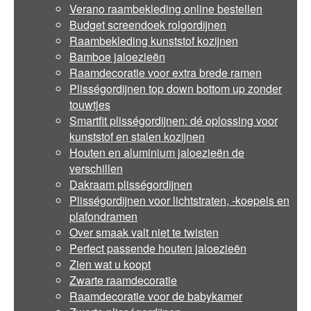
Verano raambekleding online bestellen
Budget screendoek rolgordijnen
Raambekleding kunststof kozijnen
Bamboe jaloezieën
Raamdecoratie voor extra brede ramen
Plisségordijnen top down bottom up zonder
touwtjes
Smartfit plisségordijnen: dé oplossing voor
kunststof en stalen kozijnen
Houten en aluminium jaloezieën de
verschillen
Dakraam plisségordijnen
Plisségordijnen voor lichtstraten, -koepels en
plafondramen
Over smaak valt niet te twisten
Perfect passende houten jaloezieën
Zien wat u koopt
Zwarte raamdecoratie
Raamdecoratie voor de babykamer