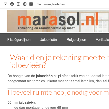
Ga
Eindhoven, Nederland
naar
de
inhoud
Plisségordijnen
Jaloezieën
Rolgordijnen
Vertical
Waar dien je rekening mee te 
jaloezieën?
De hoogte van de
jaloezieën
altijd afhankelijk van het aantal la
hoogtemaat niet precies uitkomt met het aantal lamellen, dan zal h
Hoeveel ruimte heb je nodig voor 
50 mm jaloezieën:
– In de dag montage: ongeveer 65 mm