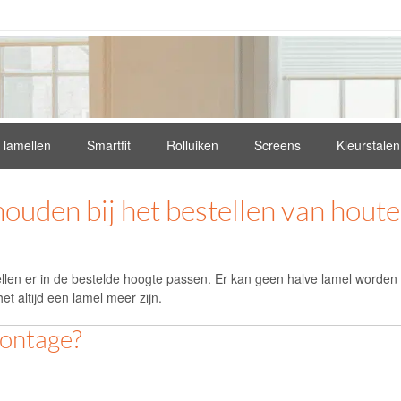
e lamellen
Smartfit
Rolluiken
Screens
Kleurstalen
houden bij het bestellen van hout
mellen er in de bestelde hoogte passen. Er kan geen halve lamel worden 
et altijd een lamel meer zijn.
montage?