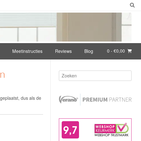
0
- €0,00
Meetinstructies
Reviews
Blog
en
geplaatst, dus als de