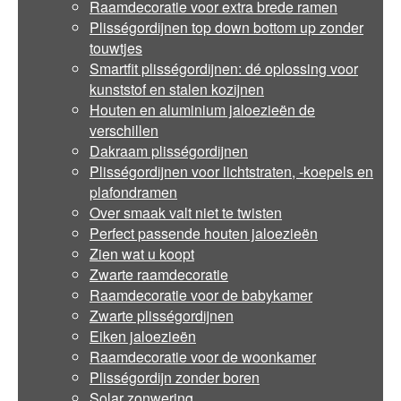
Raamdecoratie voor extra brede ramen
Plisségordijnen top down bottom up zonder
touwtjes
Smartfit plisségordijnen: dé oplossing voor
kunststof en stalen kozijnen
Houten en aluminium jaloezieën de
verschillen
Dakraam plisségordijnen
Plisségordijnen voor lichtstraten, -koepels en
plafondramen
Over smaak valt niet te twisten
Perfect passende houten jaloezieën
Zien wat u koopt
Zwarte raamdecoratie
Raamdecoratie voor de babykamer
Zwarte plisségordijnen
Eiken jaloezieën
Raamdecoratie voor de woonkamer
Plisségordijn zonder boren
Solar zonwering