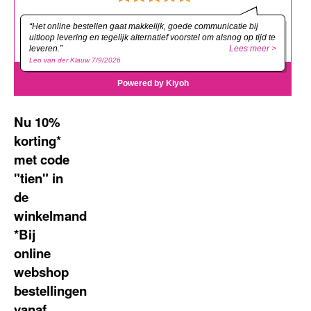
Nu 10%
korting*
met code
"tien" in
de
winkelmand
*Bij
online
webshop
bestellingen
vanaf