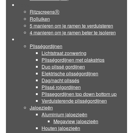
Zonwering
RitzscreensⓇ
Rolluiken
5 manieren om je ramen te verduisteren
4 manieren om je ramen beter te isoleren
Raambekleding
Plisségordijnen
Lichtstraat zonwering
Plisségordijnen met plakstrips
Duo plissé gordijnen
Elektrische plisségordijnen
Dag/nacht plissés
Plissé rolgordijnen
Plissegordijnen top down bottom up
Verduisterende plisségordijnen
Jaloezieën
Aluminium jaloezieën
Megaview jaloezieën
Houten jaloezieën