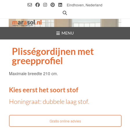
Ga
Eindhoven, Nederland
naar
de
inhoud
MENU
Plisségordijnen met
greepprofiel
Maximale breedte 210 cm.
Kies eerst het soort stof
Honingraat: dubbele laag stof.
Gratis online advies