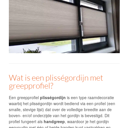
Wat is een plisségordijn met
greepprofiel?
Een greepprofiel
plisségordijn
is een type raamdecoratie
waarbij het plisségordijn wordt bediend via een profiel (een
smalle, stevige lijst) dat over de volledige breedte aan de
boven- en/of onderzijde van het gordijn is bevestigd. Dit
profiel fungeert als
handgreep
, waardoor je het gordijn
eenvoudig met één of beide handen kunt vastpakken en