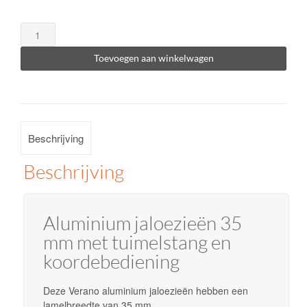
Aluminium
jaloezieën
Toevoegen aan winkelwagen
35
mm
met
tuimelstang
Beschrijving
of
koordbediening
Beschrijving
aantal
Aluminium jaloezieën 35
mm met tuimelstang en
koordebediening
Deze
Verano
aluminium jaloezieën hebben een
lamelbreedte van 35 mm.