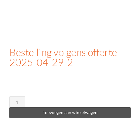
Bestelling volgens offerte
2025-04-29-2
Bestelling
volgens
offerte
Toevoegen aan winkelwagen
2025-
04-
29-
2