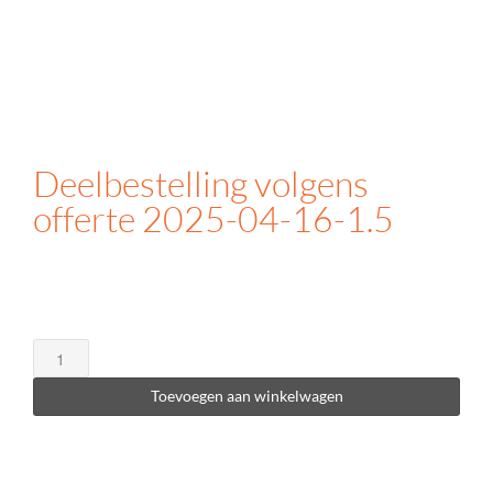
Deelbestelling volgens
offerte 2025-04-16-1.5
Deelbestelling
volgens
offerte
Toevoegen aan winkelwagen
2025-
04-
16-
1.5