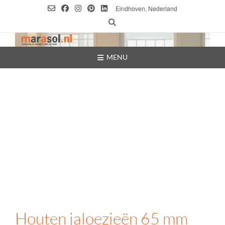
Ga
Eindhoven, Nederland
naar
de
inhoud
MENU
Houten jaloezieën 65 mm