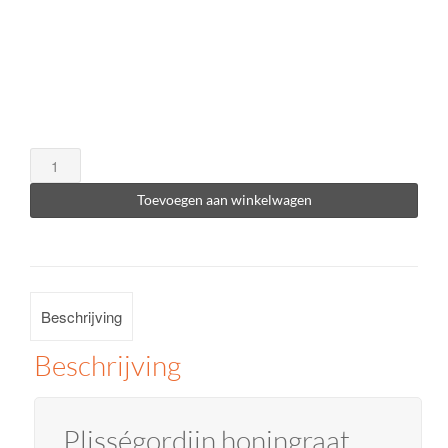
Plisségordijn
honingraat
Toevoegen aan winkelwagen
semi-
transparant
handgreep
aantal
Beschrijving
Beschrijving
Plisségordijn honingraat