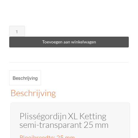
Plisségordijn
XL
Toevoegen aan winkelwagen
Ketting
semi-
transparant/
lichtdoorlatend
Beschrijving
25
mm
Beschrijving
aantal
Plisségordijn XL Ketting
semi-transparant 25 mm
Plooibreedte: 25 mm