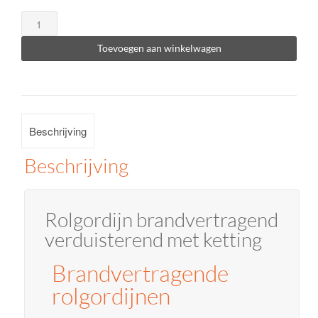
Rolgordijn
brandvertragend
Toevoegen aan winkelwagen
verduisterend
met
ketting
aantal
Beschrijving
Beschrijving
Rolgordijn brandvertragend
verduisterend met ketting
Brandvertragende
rolgordijnen