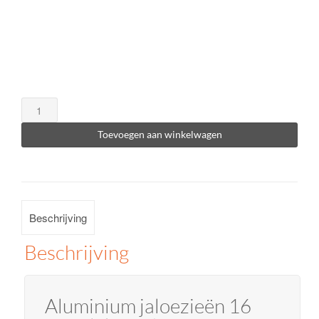
Aluminium
jaloezieën
Toevoegen aan winkelwagen
16
mm
elektrisch
aantal
Beschrijving
Beschrijving
Aluminium jaloezieën 16